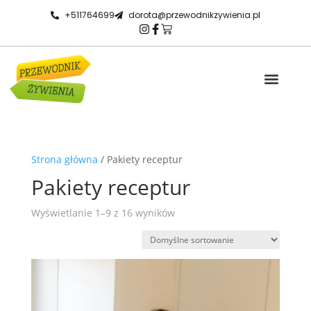
+511764699
dorota@przewodnikzywienia.pl
Receptury HACCP
Spotkanie 1 na 1
Warto wiedzieć
Strona główna
/ Pakiety receptur
Pakiety receptur
Wyświetlanie 1–9 z 16 wyników