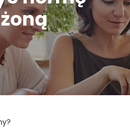
ażoną
my?