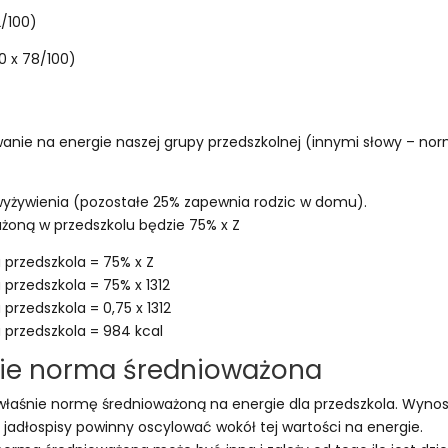
2/100)
0 x 78/100)
nie na energie naszej grupy przedszkolnej (innymi słowy – no
yżywienia (pozostałe 25% zapewnia rodzic w domu).
żoną w przedszkolu będzie 75% x Z
przedszkola = 75% x Z
przedszkola = 75% x 1312
rzedszkola = 0,75 x 1312
przedszkola = 984 kcal
e norma średnioważona
właśnie normę średnioważoną na energie dla przedszkola. Wynos
jadłospisy powinny oscylować wokół tej wartości na energie.