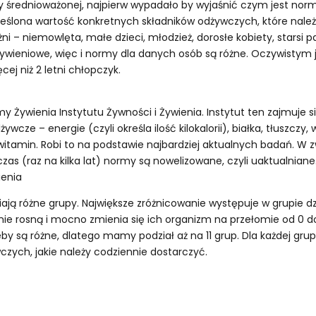
y średnioważonej, najpierw wypadało by wyjaśnić czym jest norm
reślona wartość konkretnych składników odżywczych, które nale
żni – niemowlęta, małe dzieci, młodzież, dorosłe kobiety, starsi 
wieniowe, więc i normy dla danych osób są różne. Oczywistym je
ej niż 2 letni chłopczyk.
y Żywienia Instytutu Żywności i Żywienia. Instytut ten zajmuje 
ywcze – energie (czyli określa ilość kilokalorii), białka, tłuszcz
witamin. Robi to na podstawie najbardziej aktualnych badań. W 
czas (raz na kilka lat) normy są nowelizowane, czyli uaktualniane
ienia
ają różne grupy. Największe zróżnicowanie występuje w grupie dz
wnie rosną i mocno zmienia się ich organizm na przełomie od 0 d
eby są różne, dlatego mamy podział aż na 11 grup. Dla każdej grupy
wczych, jakie należy codziennie dostarczyć.