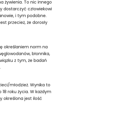
a żywienia. To nic innego
ży dostarczyć człowiekowi
panowie, i tym podobne.
st przecież, że dorosły
się określaniem norm na
y, węglowodanów, błonnika,
związku z tym, że badań
.
ieci/młodzież. Wynika to
o 18 roku życia. W każdym
 określona jest ilość