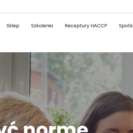
Sklep
Szkolenia
Receptury HACCP
Spotka
zyć normę