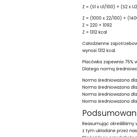
Z = (S1 x U1/100) + (S2 x U
Z = (1000 x 22/100) + (140
Z = 220 + 1092
Z = 1312 kcal
Całodzienne zapotrzebowa
wynosi 1312 kcal.
Placówka zapewnia 75% w
Dlatego normą średniowa
Norma średnioważona dla 
Norma średnioważona dla 
Norma średnioważona dla p
Norma średnioważona dla 
Podsumowani
Reasumując określiliśmy 
z tym układane przez nas 