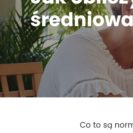
średniow
Co to są nor