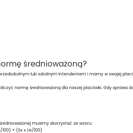
 normę średnioważoną?
y przedszkolnym lub szkolnym Intendentem i mamy w swojej plac
iczyć normę średnioważoną dla naszej placówki. Gdy sprawa do
średnioważonej musimy skorzystać ze wzoru:
2/100) + (Sx x Ux/100)