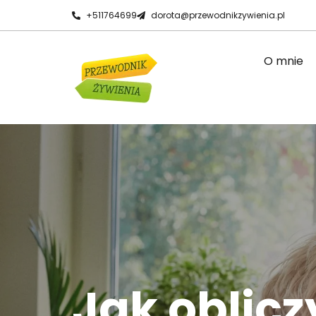
+511764699
dorota@przewodnikzywienia.pl
O mnie
Jak oblic