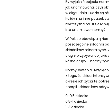
By wyjaśnić pojęcie norm
jak unormowana, czyli ok
w ciągu dnia. Ludzie są ró
Każdy ma inne potrzeby ży
mężczyzna musi zjeść więc
Kto unormował normy?
W Polsce obowiązują Norm
poszczególne składniki odż
składników mineralnych, 
ciągle przybywa, co jakiś 
Różne grupy – normy żyw
Normy żywienia uwzględni
z tego, że dzieci intensy
okresie ich życia te potrz
energii i składników odży
0-0,5 dziecko
0,5-1 dziecko
1-3 dziecko