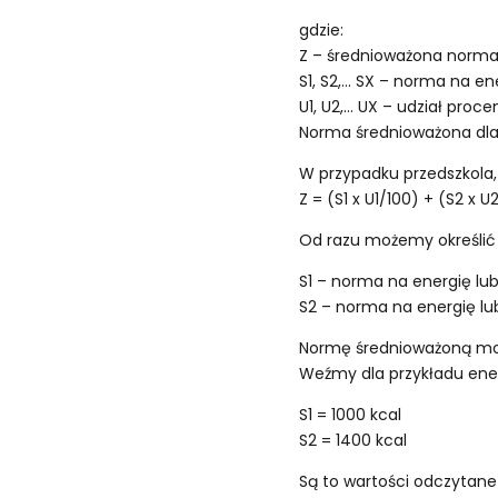
gdzie:
Z – średnioważona norma 
S1, S2,… SX – norma na en
U1, U2,… UX – udział pro
Norma średnioważona dla
W przypadku przedszkola,
Z = (S1 x U1/100) + (S2 x U
Od razu możemy określić w
S1 – norma na energię lub
S2 – norma na energię lub
Normę średnioważoną można
Weźmy dla przykładu ener
S1 = 1000 kcal
S2 = 1400 kcal
Są to wartości odczytane 