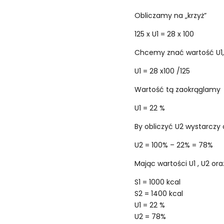
Obliczamy na „krzyż”
125 x U1 = 28 x 100
Chcemy znać wartość U1, 
U1 = 28 x100 /125
Wartość tą zaokrąglamy
U1 = 22 %
By obliczyć U2 wystarczy o
U2 = 100% – 22% = 78%
Mając wartości U1 , U2 o
S1 = 1000 kcal
S2 = 1400 kcal
U1 = 22 %
U2 = 78%