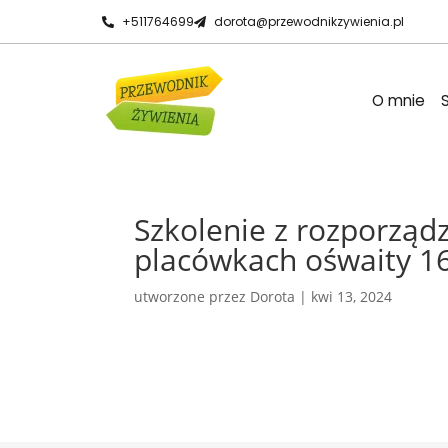
+511764699
dorota@przewodnikzywienia.pl
O mnie
Szkolenie z rozporząd
placówkach ośwaity 16
utworzone przez
Dorota
|
kwi 13, 2024