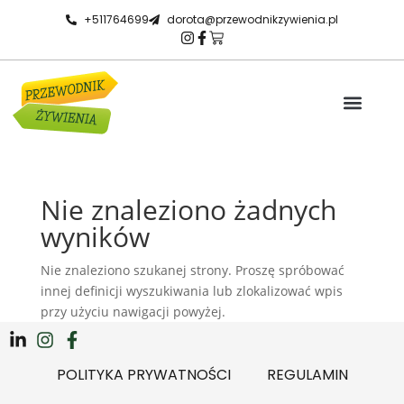
+511764699
dorota@przewodnikzywienia.pl
Receptury HACCP
Spotkanie 1 na 1
Warto wiedzieć
Nie znaleziono żadnych
wyników
Nie znaleziono szukanej strony. Proszę spróbować
innej definicji wyszukiwania lub zlokalizować wpis
przy użyciu nawigacji powyżej.
POLITYKA PRYWATNOŚCI
REGULAMIN