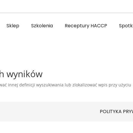
Sklep
Szkolenia
Receptury HACCP
Spotka
ch wyników
ać innej definicji wyszukiwania lub zlokalizować wpis przy użyciu
POLITYKA PR