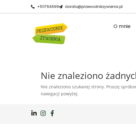
+511764699
dorota@przewodnikzywienia.pl
O mnie
Nie znaleziono żadny
Nie znaleziono szukanej strony. Proszę spróbow
nawigacji powyżej.