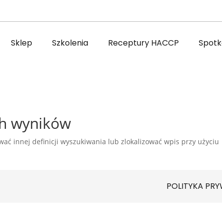
Sklep
Szkolenia
Receptury HACCP
Spotka
ch wyników
ać innej definicji wyszukiwania lub zlokalizować wpis przy użyciu
POLITYKA PR