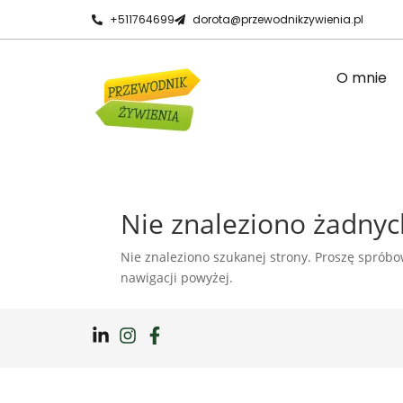
+511764699
dorota@przewodnikzywienia.pl
O mnie
Nie znaleziono żadny
Nie znaleziono szukanej strony. Proszę spróbow
nawigacji powyżej.