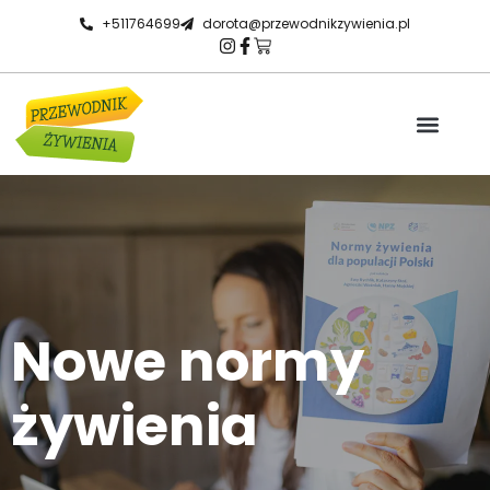
+511764699
dorota@przewodnikzywienia.pl
Receptury HACCP
Spotkanie 1 na 1
Warto wiedzieć
Nowe normy
żywienia