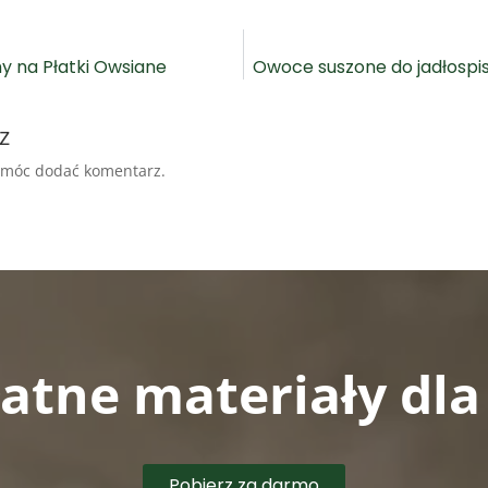
 na Płatki Owsiane
Owoce suszone do jadłospi
z
 móc dodać komentarz.
łatne materiały dl
Pobierz za darmo