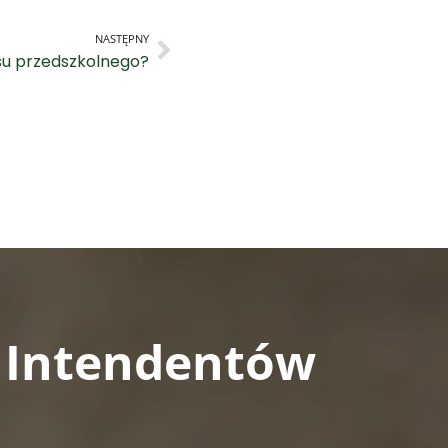
NASTĘPNY
su przedszkolnego?
a Intendentów