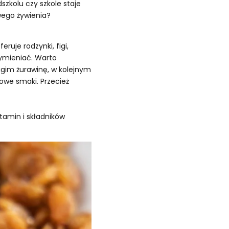
szkolu czy szkole staje
wego żywienia?
uje rodzynki, figi,
wymieniać. Warto
ugim żurawinę, w kolejnym
owe smaki. Przecież
tamin i składników