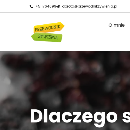
+511764699
dorota@przewodnikzywienia.pl
O mnie
Dlaczego 