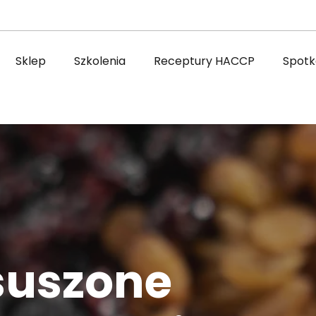
Sklep
Szkolenia
Receptury HACCP
Spotka
suszone