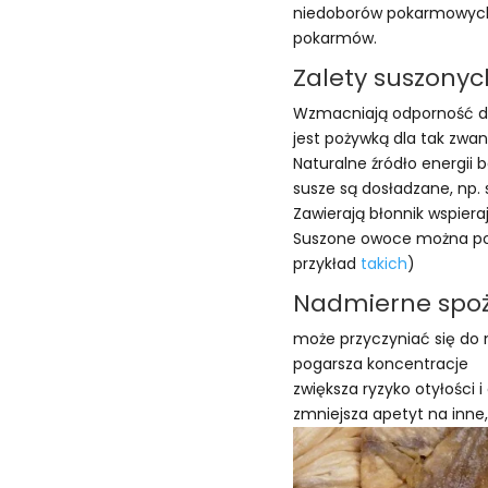
niedoborów pokarmowych.
pokarmów.
Zalety suszonyc
Wzmacniają odporność dzię
jest pożywką dla tak zwan
Naturalne źródło energii
susze są dosładzane, np.
Zawierają błonnik wspieraj
Suszone owoce można pod
przykład
takich
)
Nadmierne spoż
może przyczyniać się do 
pogarsza koncentracje
zwiększa ryzyko otyłości i
zmniejsza apetyt na inne