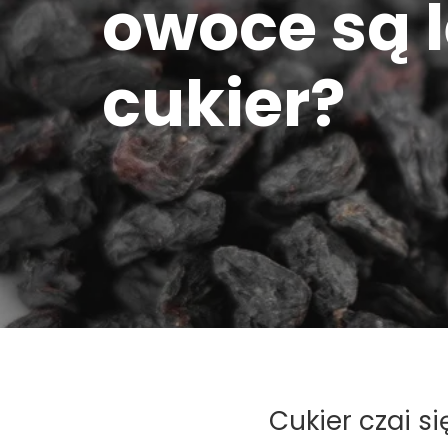
owoce są l
cukier?
Cukier czai s