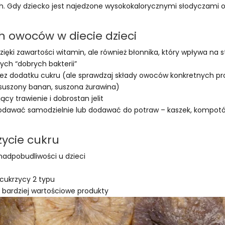
 Gdy dziecko jest najedzone wysokokalorycznymi słodyczami 
h owoców w diecie dzieci
ki zawartości witamin, ale również błonnika, który wpływa na sta
ych “dobrych bakterii”
 bez dodatku cukru (ale sprawdzaj składy owoców konkretnych p
 suszony banan, suszona żurawina)
ący trawienie i dobrostan jelit
awać samodzielnie lub dodawać do potraw – kaszek, kompotów,
ycie cukru
nadpobudliwości u dzieci
 cukrzycy 2 typu
, bardziej wartościowe produkty