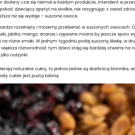
r dodany czai się niemal w każdym produkcie, intendent w przed
pokoić dziecięcy apetyt na słodkie, nie rezygnując z zasad zdro
sza niż się wydaje – suszone owoce.
bardzo rozwinięty i możemy przebierać w suszonych owocach. Ofer
śliwki, jabłka, mango, ananas i zapewne można by jeszcze sporo 
ci na różne smaki. W jednym tygodniu podaj suszoną śliwkę, w dr
większa różnorodność tym dzieci stają się bardziej otwarte na n
ylko rodzynki.
rają naturalne cukry, to jednocześnie są skarbnicą błonnika, wi
ły cukier jest pustą kalorią.