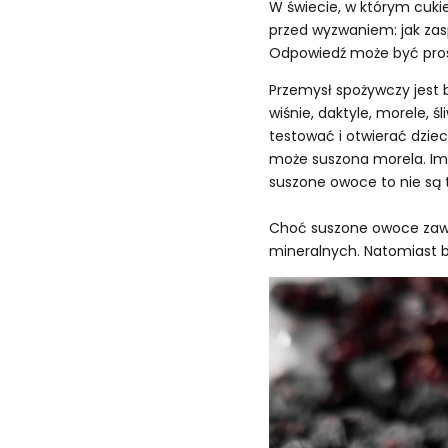
W świecie, w którym cukie
przed wyzwaniem: jak zas
Odpowiedź może być prost
Przemysł spożywczy jest 
wiśnie, daktyle, morele, 
testować i otwierać dzie
może suszona morela. Im 
suszone owoce to nie są t
Choć suszone owoce zawie
mineralnych. Natomiast bia