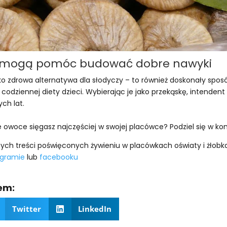
 mogą pomóc budować dobre nawyki
ko zdrowa alternatywa dla słodyczy – to również doskonały spo
 codziennej diety dzieci. Wybierając je jako przekąskę, intenden
ch lat.
e owoce sięgasz najczęściej w swojej placówce? Podziel się w k
stych treści poświęconych żywieniu w placówkach oświaty i żłobk
agramie
lub
facebooku
łem:
Twitter
LinkedIn