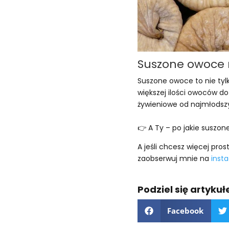
Suszone owoce
Suszone owoce to nie tyl
większej ilości owoców do
żywieniowe od najmłodszy
👉 A Ty – po jakie suszon
A jeśli chcesz więcej pro
zaobserwuj mnie na
inst
Podziel się artyku
Facebook