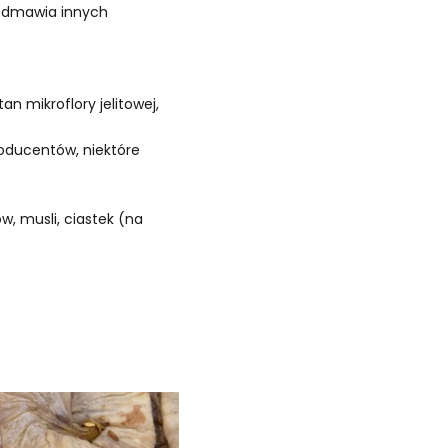
odmawia innych
n mikroflory jelitowej,
roducentów, niektóre
 musli, ciastek (na