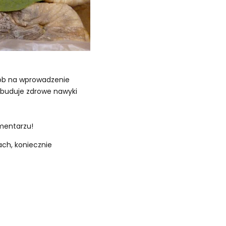
sób na wprowadzenie
t buduje zdrowe nawyki
omentarzu!
ach, koniecznie