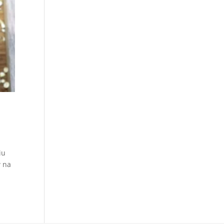
iu
w na