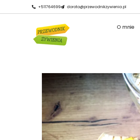
+511764699
dorota@przewodnikzywienia.pl
O mnie