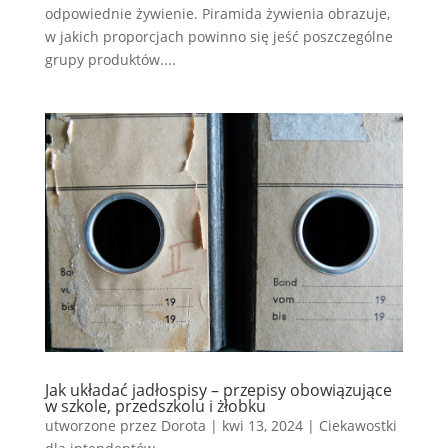
odpowiednie żywienie. Piramida żywienia obrazuje,
w jakich proporcjach powinno się jeść poszczególne
grupy produktów....
Jak układać jadłospisy – przepisy obowiązujące
w szkole, przedszkolu i żłobku
utworzone przez
Dorota
|
kwi 13, 2024
|
Ciekawostki