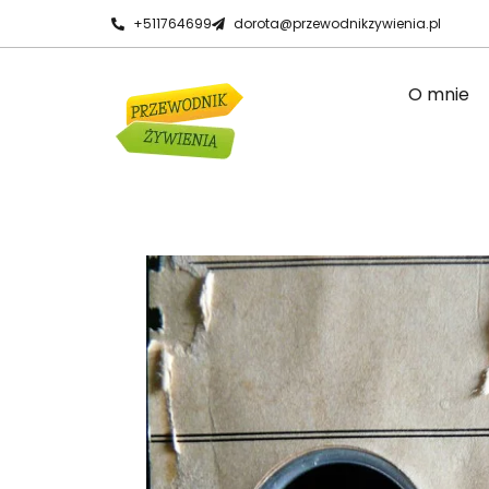
+511764699
dorota@przewodnikzywienia.pl
O mnie