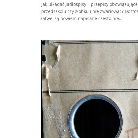
Jak układać jadłospisy – przepisy obowiązujące 
przedszkolu czy żłobku i nie zwariować? Dost
łatwe, są bowiem napisane często nie...