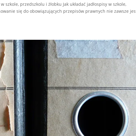
w szkole, przedszkolu i żłobku Jak układać jadłospisy w szkole,
osowanie się do obowiązujących przepisów prawnych nie zawsze jes