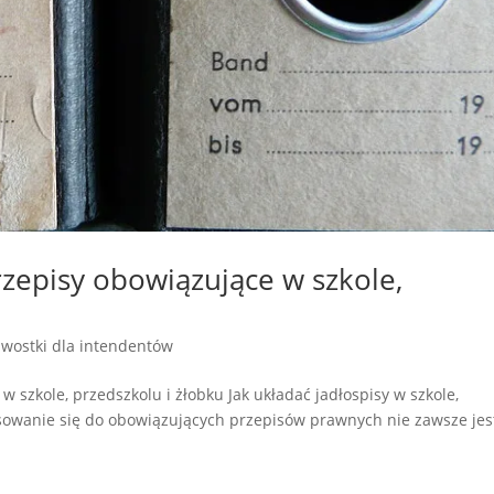
przepisy obowiązujące w szkole,
awostki dla intendentów
w szkole, przedszkolu i żłobku Jak układać jadłospisy w szkole,
osowanie się do obowiązujących przepisów prawnych nie zawsze jes