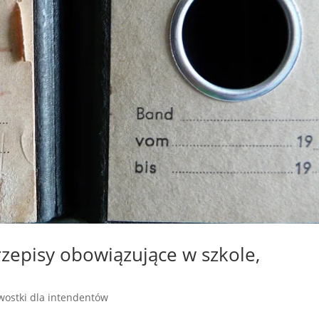
przepisy obowiązujące w szkole,
wostki dla intendentów